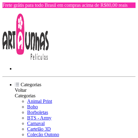
Frete grátis para todo Brasil em compras acima de R$80,00 reais
Categorias
Voltar
Categorias
Animal Print
Boho
Borboletas
BTS - Army
Carnaval
Cartelão 3D
Colecão Outono