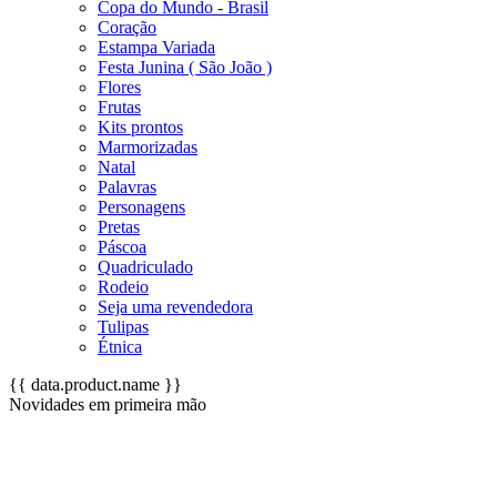
Copa do Mundo - Brasil
Coração
Estampa Variada
Festa Junina ( São João )
Flores
Frutas
Kits prontos
Marmorizadas
Natal
Palavras
Personagens
Pretas
Páscoa
Quadriculado
Rodeio
Seja uma revendedora
Tulipas
Étnica
{{ data.product.name }}
Novidades em primeira mão