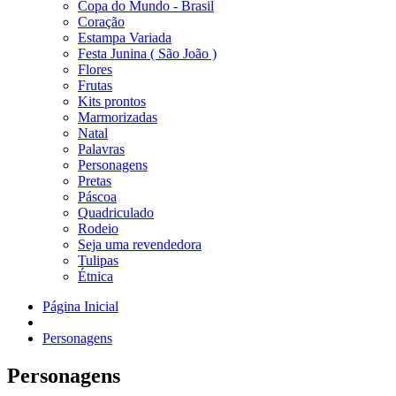
Copa do Mundo - Brasil
Coração
Estampa Variada
Festa Junina ( São João )
Flores
Frutas
Kits prontos
Marmorizadas
Natal
Palavras
Personagens
Pretas
Páscoa
Quadriculado
Rodeio
Seja uma revendedora
Tulipas
Étnica
Página Inicial
Personagens
Personagens