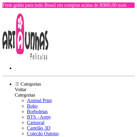
Frete grátis para todo Brasil em compras acima de R$80,00 reais
Categorias
Voltar
Categorias
Animal Print
Boho
Borboletas
BTS - Army
Carnaval
Cartelão 3D
Colecão Outono