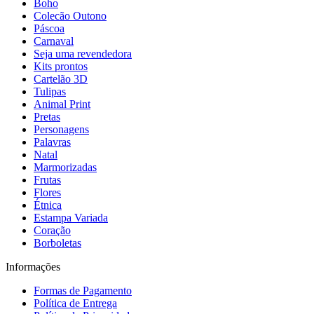
Boho
Colecão Outono
Páscoa
Carnaval
Seja uma revendedora
Kits prontos
Cartelão 3D
Tulipas
Animal Print
Pretas
Personagens
Palavras
Natal
Marmorizadas
Frutas
Flores
Étnica
Estampa Variada
Coração
Borboletas
Informações
Formas de Pagamento
Política de Entrega