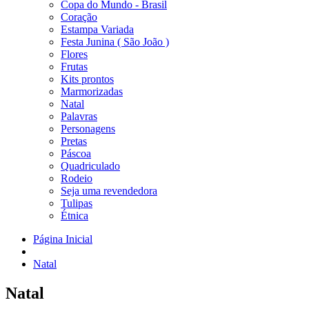
Copa do Mundo - Brasil
Coração
Estampa Variada
Festa Junina ( São João )
Flores
Frutas
Kits prontos
Marmorizadas
Natal
Palavras
Personagens
Pretas
Páscoa
Quadriculado
Rodeio
Seja uma revendedora
Tulipas
Étnica
Página Inicial
Natal
Natal