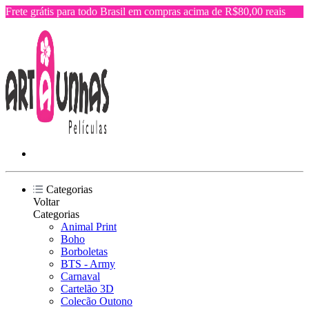
Frete grátis para todo Brasil em compras acima de R$80,00 reais
Categorias
Voltar
Categorias
Animal Print
Boho
Borboletas
BTS - Army
Carnaval
Cartelão 3D
Colecão Outono