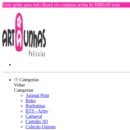
Frete grátis para todo Brasil em compras acima de R$80,00 reais
Categorias
Voltar
Categorias
Animal Print
Boho
Borboletas
BTS - Army
Carnaval
Cartelão 3D
Colecão Outono