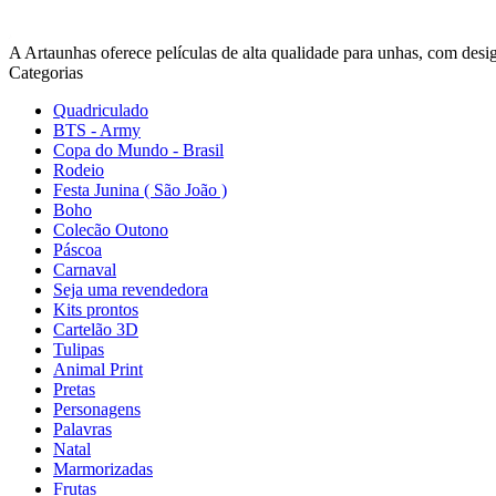
A Artaunhas oferece películas de alta qualidade para unhas, com design
Categorias
Quadriculado
BTS - Army
Copa do Mundo - Brasil
Rodeio
Festa Junina ( São João )
Boho
Colecão Outono
Páscoa
Carnaval
Seja uma revendedora
Kits prontos
Cartelão 3D
Tulipas
Animal Print
Pretas
Personagens
Palavras
Natal
Marmorizadas
Frutas