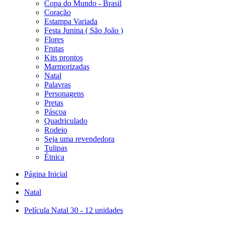
Copa do Mundo - Brasil
Coração
Estampa Variada
Festa Junina ( São João )
Flores
Frutas
Kits prontos
Marmorizadas
Natal
Palavras
Personagens
Pretas
Páscoa
Quadriculado
Rodeio
Seja uma revendedora
Tulipas
Étnica
Página Inicial
Natal
Película Natal 30 - 12 unidades