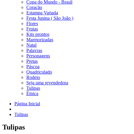
Copa do Mundo - Brasil
Coração
Estampa Variada
Festa Junina ( São João )
Flores
Frutas
Kits prontos
Marmorizadas
Natal
Palavras
Personagens
Pretas
Páscoa
Quadriculado
Rodeio
Seja uma revendedora
Tulipas
Étnica
Página Inicial
Tulipas
Tulipas