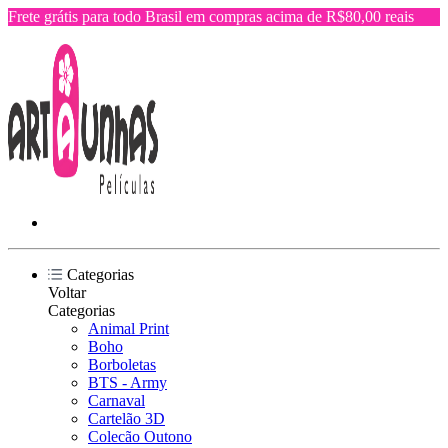
Frete grátis para todo Brasil em compras acima de R$80,00 reais
Categorias
Voltar
Categorias
Animal Print
Boho
Borboletas
BTS - Army
Carnaval
Cartelão 3D
Colecão Outono