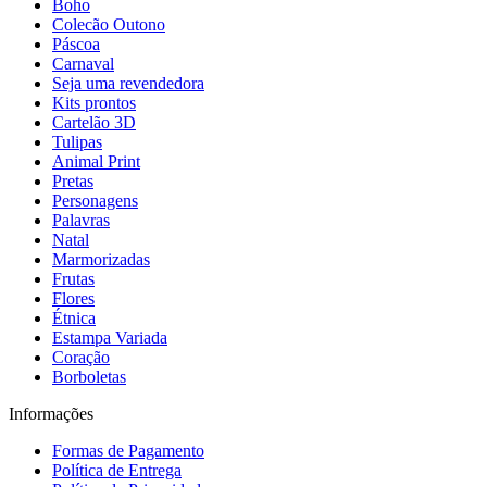
Boho
Colecão Outono
Páscoa
Carnaval
Seja uma revendedora
Kits prontos
Cartelão 3D
Tulipas
Animal Print
Pretas
Personagens
Palavras
Natal
Marmorizadas
Frutas
Flores
Étnica
Estampa Variada
Coração
Borboletas
Informações
Formas de Pagamento
Política de Entrega