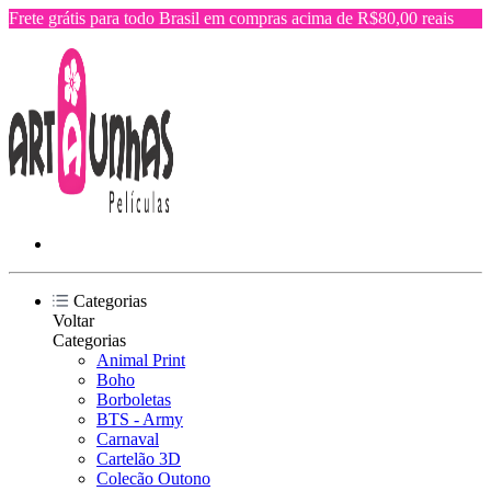
Frete grátis para todo Brasil em compras acima de R$80,00 reais
Categorias
Voltar
Categorias
Animal Print
Boho
Borboletas
BTS - Army
Carnaval
Cartelão 3D
Colecão Outono