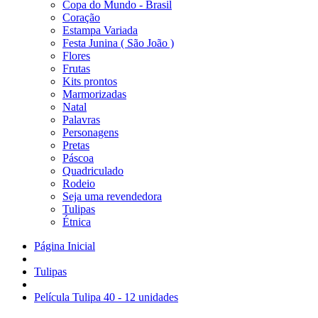
Copa do Mundo - Brasil
Coração
Estampa Variada
Festa Junina ( São João )
Flores
Frutas
Kits prontos
Marmorizadas
Natal
Palavras
Personagens
Pretas
Páscoa
Quadriculado
Rodeio
Seja uma revendedora
Tulipas
Étnica
Página Inicial
Tulipas
Película Tulipa 40 - 12 unidades