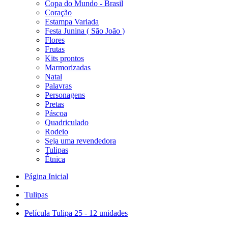
Copa do Mundo - Brasil
Coração
Estampa Variada
Festa Junina ( São João )
Flores
Frutas
Kits prontos
Marmorizadas
Natal
Palavras
Personagens
Pretas
Páscoa
Quadriculado
Rodeio
Seja uma revendedora
Tulipas
Étnica
Página Inicial
Tulipas
Película Tulipa 25 - 12 unidades