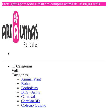
Frete grátis para todo Brasil em compras acima de R$80,00 reais
Categorias
Voltar
Categorias
Animal Print
Boho
Borboletas
BTS - Army
Carnaval
Cartelão 3D
Colecão Outono