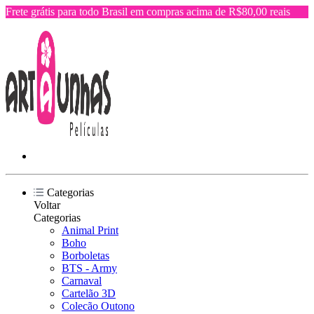
Frete grátis para todo Brasil em compras acima de R$80,00 reais
Categorias
Voltar
Categorias
Animal Print
Boho
Borboletas
BTS - Army
Carnaval
Cartelão 3D
Colecão Outono