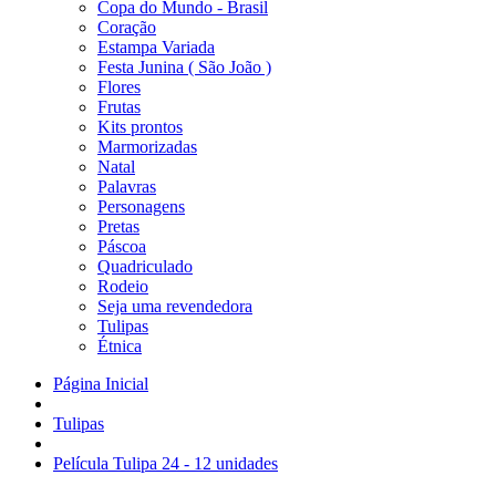
Copa do Mundo - Brasil
Coração
Estampa Variada
Festa Junina ( São João )
Flores
Frutas
Kits prontos
Marmorizadas
Natal
Palavras
Personagens
Pretas
Páscoa
Quadriculado
Rodeio
Seja uma revendedora
Tulipas
Étnica
Página Inicial
Tulipas
Película Tulipa 24 - 12 unidades