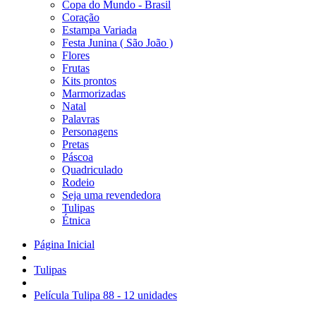
Copa do Mundo - Brasil
Coração
Estampa Variada
Festa Junina ( São João )
Flores
Frutas
Kits prontos
Marmorizadas
Natal
Palavras
Personagens
Pretas
Páscoa
Quadriculado
Rodeio
Seja uma revendedora
Tulipas
Étnica
Página Inicial
Tulipas
Película Tulipa 88 - 12 unidades