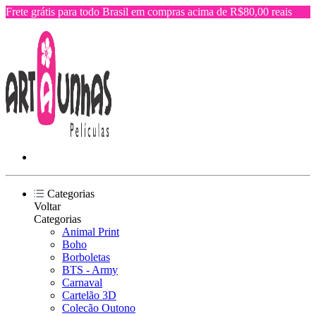
Frete grátis para todo Brasil em compras acima de R$80,00 reais
Categorias
Voltar
Categorias
Animal Print
Boho
Borboletas
BTS - Army
Carnaval
Cartelão 3D
Colecão Outono