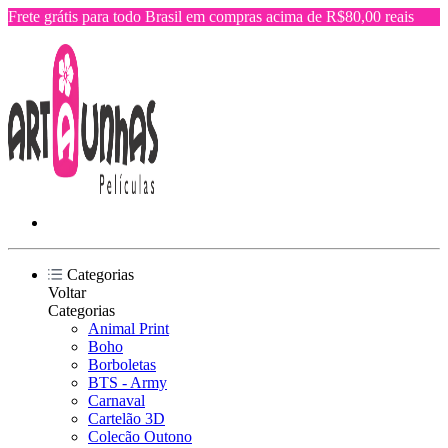
Frete grátis para todo Brasil em compras acima de R$80,00 reais
Categorias
Voltar
Categorias
Animal Print
Boho
Borboletas
BTS - Army
Carnaval
Cartelão 3D
Colecão Outono