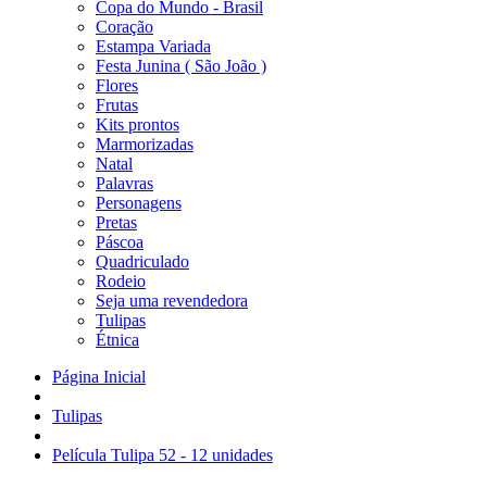
Copa do Mundo - Brasil
Coração
Estampa Variada
Festa Junina ( São João )
Flores
Frutas
Kits prontos
Marmorizadas
Natal
Palavras
Personagens
Pretas
Páscoa
Quadriculado
Rodeio
Seja uma revendedora
Tulipas
Étnica
Página Inicial
Tulipas
Película Tulipa 52 - 12 unidades