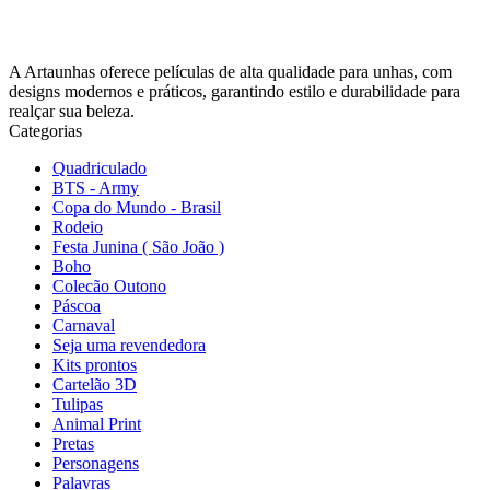
A Artaunhas oferece películas de alta qualidade para unhas, com
designs modernos e práticos, garantindo estilo e durabilidade para
realçar sua beleza.
Categorias
Quadriculado
BTS - Army
Copa do Mundo - Brasil
Rodeio
Festa Junina ( São João )
Boho
Colecão Outono
Páscoa
Carnaval
Seja uma revendedora
Kits prontos
Cartelão 3D
Tulipas
Animal Print
Pretas
Personagens
Palavras