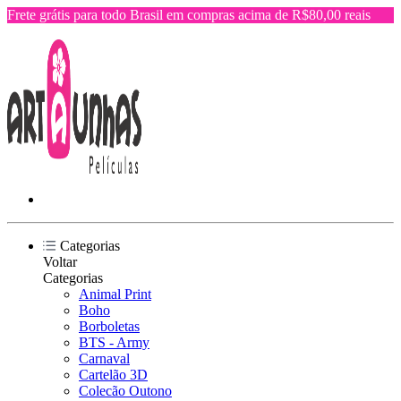
Frete grátis para todo Brasil em compras acima de R$80,00 reais
Categorias
Voltar
Categorias
Animal Print
Boho
Borboletas
BTS - Army
Carnaval
Cartelão 3D
Colecão Outono