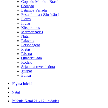
Copa do Mundo - Brasil
Coração
Estampa Variada
Festa Junina ( São João )
Flores
Frutas
Kits prontos
Marmorizadas
Natal
Palavras
Personagens
Pretas
Páscoa
Quadriculado
Rodeio
Seja uma revendedora
Tulipas
Étnica
Página Inicial
Natal
Película Natal 21 - 12 unidades