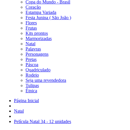
Copa do Mundo - Brasil
Coração
Estampa Variada
Festa Junina ( São João )
Flores
Frutas
Kits prontos
Marmorizadas
Natal
Palavras
Personagens
Pretas
Páscoa
Quadriculado
Rodeio
Seja uma revendedora
Tulipas
Étnica
Página Inicial
Natal
Película Natal 34 - 12 unidades