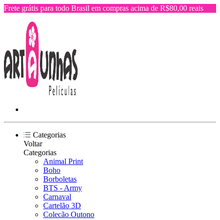
Frete grátis para todo Brasil em compras acima de R$80,00 reais
Categorias
Voltar
Categorias
Animal Print
Boho
Borboletas
BTS - Army
Carnaval
Cartelão 3D
Colecão Outono