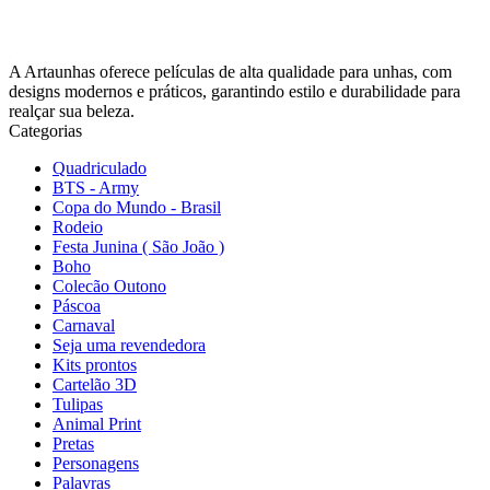
A Artaunhas oferece películas de alta qualidade para unhas, com
designs modernos e práticos, garantindo estilo e durabilidade para
realçar sua beleza.
Categorias
Quadriculado
BTS - Army
Copa do Mundo - Brasil
Rodeio
Festa Junina ( São João )
Boho
Colecão Outono
Páscoa
Carnaval
Seja uma revendedora
Kits prontos
Cartelão 3D
Tulipas
Animal Print
Pretas
Personagens
Palavras