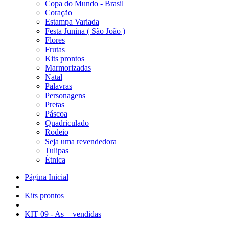
Copa do Mundo - Brasil
Coração
Estampa Variada
Festa Junina ( São João )
Flores
Frutas
Kits prontos
Marmorizadas
Natal
Palavras
Personagens
Pretas
Páscoa
Quadriculado
Rodeio
Seja uma revendedora
Tulipas
Étnica
Página Inicial
Kits prontos
KIT 09 - As + vendidas