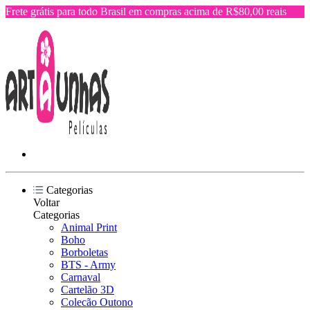
Frete grátis para todo Brasil em compras acima de R$80,00 reais
Categorias
Voltar
Categorias
Animal Print
Boho
Borboletas
BTS - Army
Carnaval
Cartelão 3D
Colecão Outono