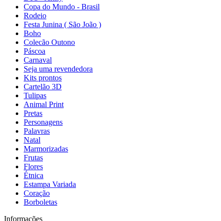
Copa do Mundo - Brasil
Rodeio
Festa Junina ( São João )
Boho
Colecão Outono
Páscoa
Carnaval
Seja uma revendedora
Kits prontos
Cartelão 3D
Tulipas
Animal Print
Pretas
Personagens
Palavras
Natal
Marmorizadas
Frutas
Flores
Étnica
Estampa Variada
Coração
Borboletas
Informações