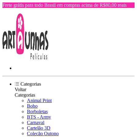
Frete grátis para todo Brasil em compras acima de R$80,00 reais
Categorias
Voltar
Categorias
Animal Print
Boho
Borboletas
BTS - Army
Carnaval
Cartelão 3D
Colecão Outono