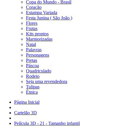
Copa do Mundo - Brasil
Coração
Estampa Variada
Festa Junina ( São João )
Flores
Frutas
Kits prontos
Marmorizadas
Natal
Palavras
Personagens
Pretas
Páscoa
Quadriculado
Rodeio
Seja uma revendedora
Tulipas
Étnica
Página Inicial
Cartelão 3D
Película 3D - 21 - Tamanho infantil