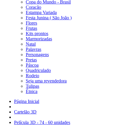
Copa do Mundo - Brasil
Coração
Estampa Variada
Festa Junina ( São João )
Flores
Frutas
Kits prontos
Marmorizadas
Natal
Palavras
Personagens
Pretas
Páscoa
Quadriculado
Rodeio
Seja uma revendedora
Tulipas
Étnica
Página Inicial
Cartelão 3D
Película 3D - 74 - 60 unidades