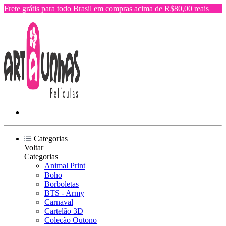
Frete grátis para todo Brasil em compras acima de R$80,00 reais
Categorias
Voltar
Categorias
Animal Print
Boho
Borboletas
BTS - Army
Carnaval
Cartelão 3D
Colecão Outono