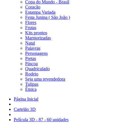
Copa do Mundo - Brasil
Coração
Estampa Variada
Festa Junina ( São João )
Flores
Frutas
Kits prontos
Marmorizadas
Natal
Palavras
Personagens
Pretas
Páscoa
Quadriculado
Rodeio
Seja uma revendedora
Tulipas
Étnica
Página Inicial
Cartelão 3D
Película 3D - 87 - 60 unidades