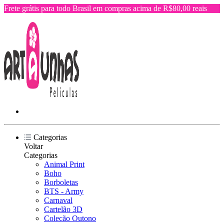
Frete grátis para todo Brasil em compras acima de R$80,00 reais
Categorias
Voltar
Categorias
Animal Print
Boho
Borboletas
BTS - Army
Carnaval
Cartelão 3D
Colecão Outono