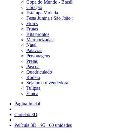
Copa do Mundo - Brasil
Coração
Estampa Variada
Festa Junina ( São João )
Flores
Frutas
Kits prontos
Marmorizadas
Natal
Palavras
Personagens
Pretas
Páscoa
Quadriculado
Rodeio
Seja uma revendedora
Tulipas
Étnica
Página Inicial
Cartelão 3D
Película 3D - 95 - 60 unidades