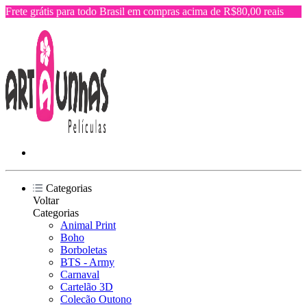
Frete grátis para todo Brasil em compras acima de R$80,00 reais
Categorias
Voltar
Categorias
Animal Print
Boho
Borboletas
BTS - Army
Carnaval
Cartelão 3D
Colecão Outono