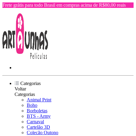
Frete grátis para todo Brasil em compras acima de R$80,00 reais
Categorias
Voltar
Categorias
Animal Print
Boho
Borboletas
BTS - Army
Carnaval
Cartelão 3D
Colecão Outono