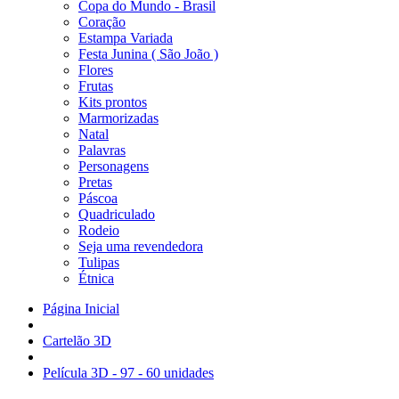
Copa do Mundo - Brasil
Coração
Estampa Variada
Festa Junina ( São João )
Flores
Frutas
Kits prontos
Marmorizadas
Natal
Palavras
Personagens
Pretas
Páscoa
Quadriculado
Rodeio
Seja uma revendedora
Tulipas
Étnica
Página Inicial
Cartelão 3D
Película 3D - 97 - 60 unidades