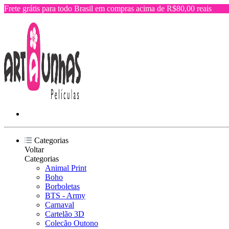
Frete grátis para todo Brasil em compras acima de R$80,00 reais
Categorias
Voltar
Categorias
Animal Print
Boho
Borboletas
BTS - Army
Carnaval
Cartelão 3D
Colecão Outono