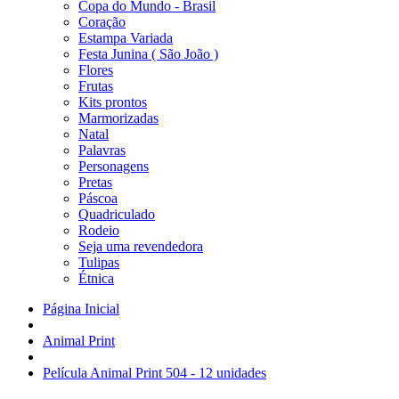
Copa do Mundo - Brasil
Coração
Estampa Variada
Festa Junina ( São João )
Flores
Frutas
Kits prontos
Marmorizadas
Natal
Palavras
Personagens
Pretas
Páscoa
Quadriculado
Rodeio
Seja uma revendedora
Tulipas
Étnica
Página Inicial
Animal Print
Película Animal Print 504 - 12 unidades