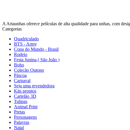
A Artaunhas oferece películas de alta qualidade para unhas, com design
Categorias
Quadriculado
BTS - Army
Copa do Mundo - Brasil
Rodeio
Festa Junina ( São João )
Boho
Colecão Outono
Páscoa
Carnaval
Seja uma revendedora
Kits prontos
Cartelão 3D
Tulipas
Animal Print
Pretas
Personagens
Palavras
Natal