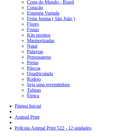
Copa do Mundo - Brasil
Coração
Estampa Variada
Festa Junina ( São João )
Flores
Frutas
Kits prontos
Marmorizadas
Natal
Palavras
Personagens
Pretas
Páscoa
Quadriculado
Rodeio
Seja uma revendedora
Tulipas
Étnica
Página Inicial
Animal Print
Película Animal Print 522 - 12 unidades