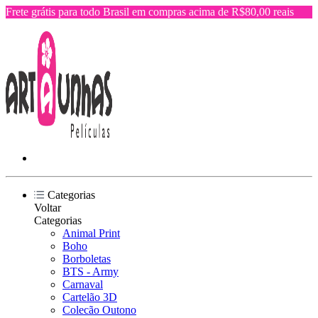
Frete grátis para todo Brasil em compras acima de R$80,00 reais
Categorias
Voltar
Categorias
Animal Print
Boho
Borboletas
BTS - Army
Carnaval
Cartelão 3D
Colecão Outono