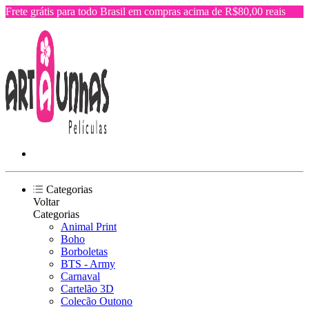
Frete grátis para todo Brasil em compras acima de R$80,00 reais
Categorias
Voltar
Categorias
Animal Print
Boho
Borboletas
BTS - Army
Carnaval
Cartelão 3D
Colecão Outono