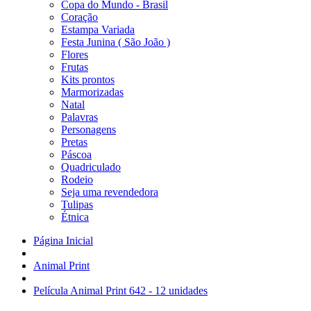
Copa do Mundo - Brasil
Coração
Estampa Variada
Festa Junina ( São João )
Flores
Frutas
Kits prontos
Marmorizadas
Natal
Palavras
Personagens
Pretas
Páscoa
Quadriculado
Rodeio
Seja uma revendedora
Tulipas
Étnica
Página Inicial
Animal Print
Película Animal Print 642 - 12 unidades