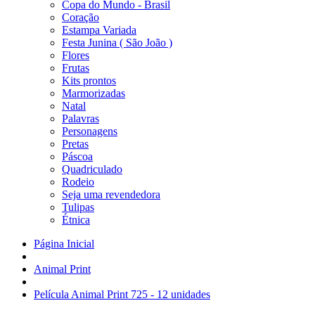
Copa do Mundo - Brasil
Coração
Estampa Variada
Festa Junina ( São João )
Flores
Frutas
Kits prontos
Marmorizadas
Natal
Palavras
Personagens
Pretas
Páscoa
Quadriculado
Rodeio
Seja uma revendedora
Tulipas
Étnica
Página Inicial
Animal Print
Película Animal Print 725 - 12 unidades