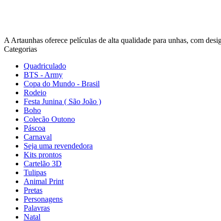
A Artaunhas oferece películas de alta qualidade para unhas, com design
Categorias
Quadriculado
BTS - Army
Copa do Mundo - Brasil
Rodeio
Festa Junina ( São João )
Boho
Colecão Outono
Páscoa
Carnaval
Seja uma revendedora
Kits prontos
Cartelão 3D
Tulipas
Animal Print
Pretas
Personagens
Palavras
Natal