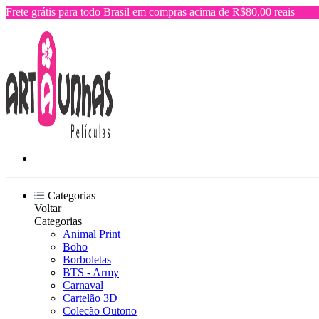
Frete grátis para todo Brasil em compras acima de R$80,00 reais
Categorias
Voltar
Categorias
Animal Print
Boho
Borboletas
BTS - Army
Carnaval
Cartelão 3D
Colecão Outono