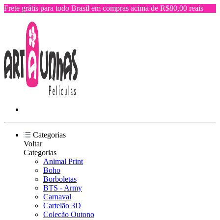
Frete grátis para todo Brasil em compras acima de R$80,00 reais
Categorias
Voltar
Categorias
Animal Print
Boho
Borboletas
BTS - Army
Carnaval
Cartelão 3D
Colecão Outono