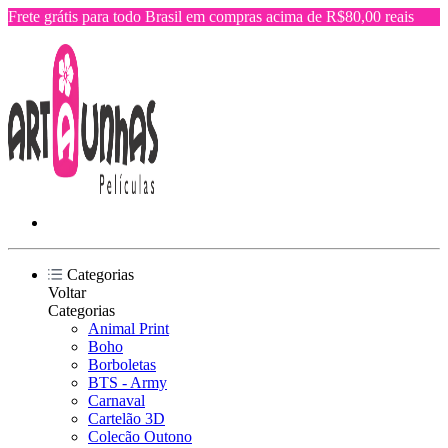
Frete grátis para todo Brasil em compras acima de R$80,00 reais
Categorias
Voltar
Categorias
Animal Print
Boho
Borboletas
BTS - Army
Carnaval
Cartelão 3D
Colecão Outono