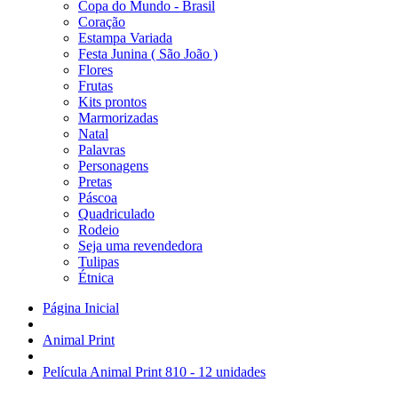
Copa do Mundo - Brasil
Coração
Estampa Variada
Festa Junina ( São João )
Flores
Frutas
Kits prontos
Marmorizadas
Natal
Palavras
Personagens
Pretas
Páscoa
Quadriculado
Rodeio
Seja uma revendedora
Tulipas
Étnica
Página Inicial
Animal Print
Película Animal Print 810 - 12 unidades