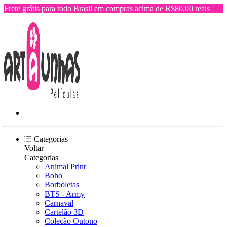
Frete grátis para todo Brasil em compras acima de R$80,00 reais
Categorias
Voltar
Categorias
Animal Print
Boho
Borboletas
BTS - Army
Carnaval
Cartelão 3D
Colecão Outono