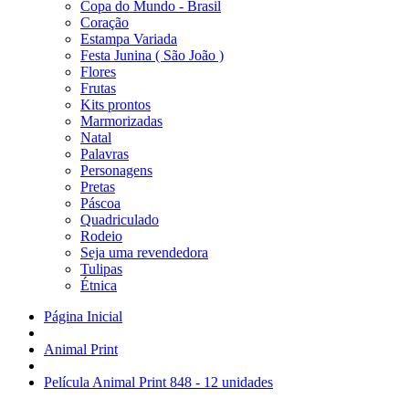
Copa do Mundo - Brasil
Coração
Estampa Variada
Festa Junina ( São João )
Flores
Frutas
Kits prontos
Marmorizadas
Natal
Palavras
Personagens
Pretas
Páscoa
Quadriculado
Rodeio
Seja uma revendedora
Tulipas
Étnica
Página Inicial
Animal Print
Película Animal Print 848 - 12 unidades