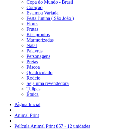
Copa do Mundo - Brasil
Coração
Estampa Variada
Festa Junina ( São João )
Flores
Frutas
Kits prontos
Marmorizadas
Natal
Palavras
Personagens
Pretas
Páscoa
Quadriculado
Rodeio
Seja uma revendedora
Tulipas
Étnica
Página Inicial
Animal Print
Película Animal Print 857 - 12 unidades