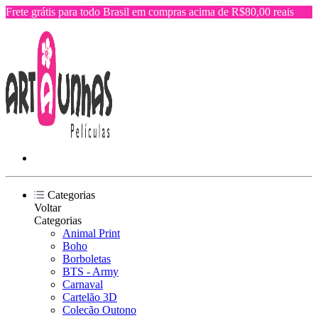
Frete grátis para todo Brasil em compras acima de R$80,00 reais
Categorias
Voltar
Categorias
Animal Print
Boho
Borboletas
BTS - Army
Carnaval
Cartelão 3D
Colecão Outono