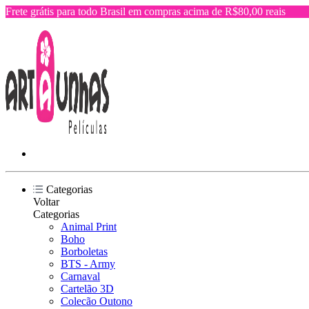
Frete grátis para todo Brasil em compras acima de R$80,00 reais
Categorias
Voltar
Categorias
Animal Print
Boho
Borboletas
BTS - Army
Carnaval
Cartelão 3D
Colecão Outono