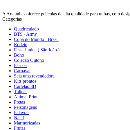
A Artaunhas oferece películas de alta qualidade para unhas, com design
Categorias
Quadriculado
BTS - Army
Copa do Mundo - Brasil
Rodeio
Festa Junina ( São João )
Boho
Colecão Outono
Páscoa
Carnaval
Seja uma revendedora
Kits prontos
Cartelão 3D
Tulipas
Animal Print
Pretas
Personagens
Palavras
Natal
Marmorizadas
Frutas