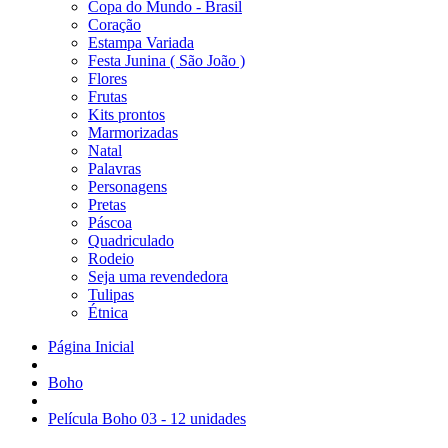
Copa do Mundo - Brasil
Coração
Estampa Variada
Festa Junina ( São João )
Flores
Frutas
Kits prontos
Marmorizadas
Natal
Palavras
Personagens
Pretas
Páscoa
Quadriculado
Rodeio
Seja uma revendedora
Tulipas
Étnica
Página Inicial
Boho
Película Boho 03 - 12 unidades