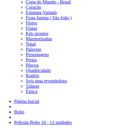
Copa do Mundo - Brasil
Coração
Estampa Variada
Festa Junina ( São João )
Flores
Frutas
Kits prontos
Marmorizadas
Natal
Palavras
Personagens
Pretas
Páscoa
Quadriculado
Rodeio
Seja uma revendedora
Tulipas
Étnica
Página Inicial
Boho
Película Boho 16 - 12 unidades