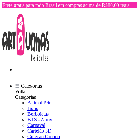
Frete grátis para todo Brasil em compras acima de R$80,00 reais
Categorias
Voltar
Categorias
Animal Print
Boho
Borboletas
BTS - Army
Carnaval
Cartelão 3D
Colecão Outono