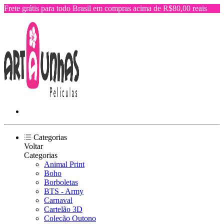
Frete grátis para todo Brasil em compras acima de R$80,00 reais
Categorias
Voltar
Categorias
Animal Print
Boho
Borboletas
BTS - Army
Carnaval
Cartelão 3D
Colecão Outono