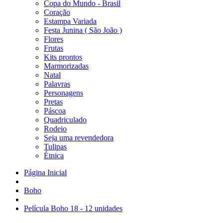
Copa do Mundo - Brasil
Coração
Estampa Variada
Festa Junina ( São João )
Flores
Frutas
Kits prontos
Marmorizadas
Natal
Palavras
Personagens
Pretas
Páscoa
Quadriculado
Rodeio
Seja uma revendedora
Tulipas
Étnica
Página Inicial
Boho
Película Boho 18 - 12 unidades