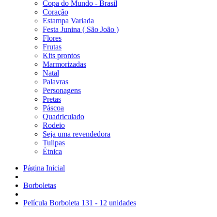
Copa do Mundo - Brasil
Coração
Estampa Variada
Festa Junina ( São João )
Flores
Frutas
Kits prontos
Marmorizadas
Natal
Palavras
Personagens
Pretas
Páscoa
Quadriculado
Rodeio
Seja uma revendedora
Tulipas
Étnica
Página Inicial
Borboletas
Película Borboleta 131 - 12 unidades