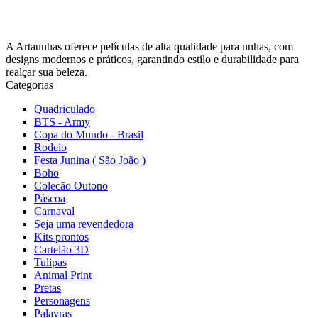
A Artaunhas oferece películas de alta qualidade para unhas, com
designs modernos e práticos, garantindo estilo e durabilidade para
realçar sua beleza.
Categorias
Quadriculado
BTS - Army
Copa do Mundo - Brasil
Rodeio
Festa Junina ( São João )
Boho
Colecão Outono
Páscoa
Carnaval
Seja uma revendedora
Kits prontos
Cartelão 3D
Tulipas
Animal Print
Pretas
Personagens
Palavras