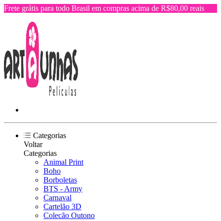
Frete grátis para todo Brasil em compras acima de R$80,00 reais
Categorias
Voltar
Categorias
Animal Print
Boho
Borboletas
BTS - Army
Carnaval
Cartelão 3D
Colecão Outono