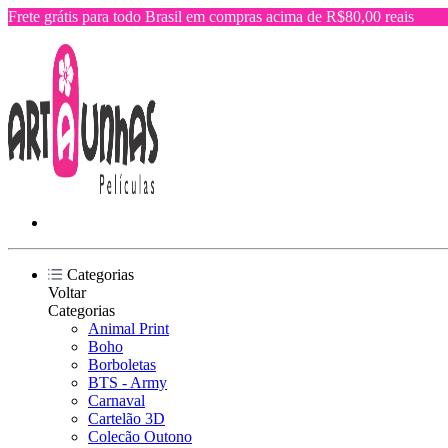
Frete grátis para todo Brasil em compras acima de R$80,00 reais
Categorias
Voltar
Categorias
Animal Print
Boho
Borboletas
BTS - Army
Carnaval
Cartelão 3D
Colecão Outono