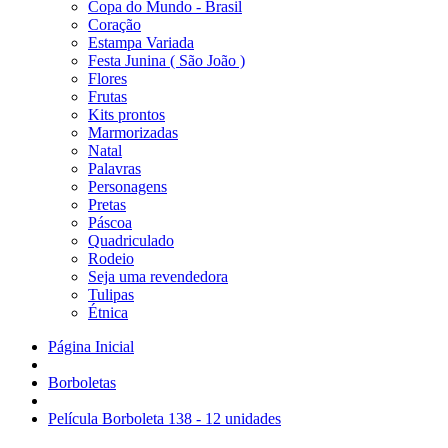
Copa do Mundo - Brasil
Coração
Estampa Variada
Festa Junina ( São João )
Flores
Frutas
Kits prontos
Marmorizadas
Natal
Palavras
Personagens
Pretas
Páscoa
Quadriculado
Rodeio
Seja uma revendedora
Tulipas
Étnica
Página Inicial
Borboletas
Película Borboleta 138 - 12 unidades