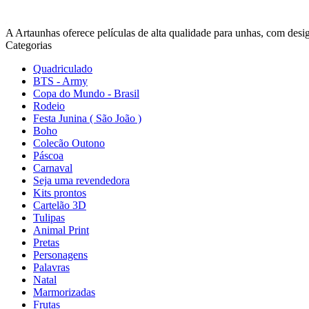
A Artaunhas oferece películas de alta qualidade para unhas, com design
Categorias
Quadriculado
BTS - Army
Copa do Mundo - Brasil
Rodeio
Festa Junina ( São João )
Boho
Colecão Outono
Páscoa
Carnaval
Seja uma revendedora
Kits prontos
Cartelão 3D
Tulipas
Animal Print
Pretas
Personagens
Palavras
Natal
Marmorizadas
Frutas