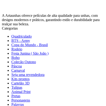
A Artaunhas oferece películas de alta qualidade para unhas, com
designs modernos e práticos, garantindo estilo e durabilidade para
realçar sua beleza.
Categorias
Quadriculado
BTS - Army
Copa do Mundo - Brasil
Rodeio
Festa Junina ( São João )
Boho
Colecão Outono
Páscoa
Carnaval
Seja uma revendedora
Kits prontos
Cartelão 3D
Tulipas
Animal Print
Pretas
Personagens
Palavras