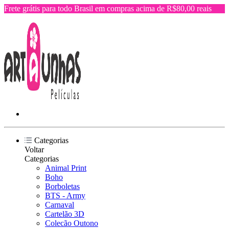
Frete grátis para todo Brasil em compras acima de R$80,00 reais
Categorias
Voltar
Categorias
Animal Print
Boho
Borboletas
BTS - Army
Carnaval
Cartelão 3D
Colecão Outono