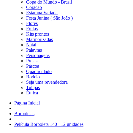
Copa do Mundo - Brasil
Coração
Estampa Variada
Festa Junina ( São João )
Flores
Frutas
Kits prontos
Marmorizadas
Natal
Palavras
Personagens
Pretas
Páscoa
Quadriculado
Rodeio
Seja uma revendedora
Tulipas
Étnica
Página Inicial
Borboletas
Película Borboleta 140 - 12 unidades