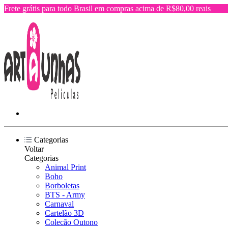
Frete grátis para todo Brasil em compras acima de R$80,00 reais
Categorias
Voltar
Categorias
Animal Print
Boho
Borboletas
BTS - Army
Carnaval
Cartelão 3D
Colecão Outono