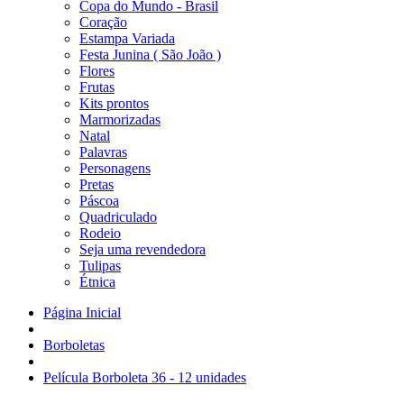
Copa do Mundo - Brasil
Coração
Estampa Variada
Festa Junina ( São João )
Flores
Frutas
Kits prontos
Marmorizadas
Natal
Palavras
Personagens
Pretas
Páscoa
Quadriculado
Rodeio
Seja uma revendedora
Tulipas
Étnica
Página Inicial
Borboletas
Película Borboleta 36 - 12 unidades