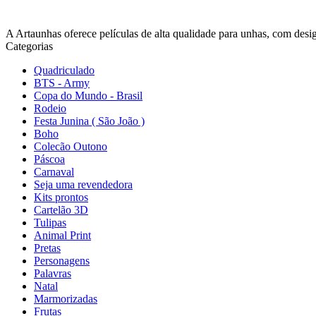
A Artaunhas oferece películas de alta qualidade para unhas, com design
Categorias
Quadriculado
BTS - Army
Copa do Mundo - Brasil
Rodeio
Festa Junina ( São João )
Boho
Colecão Outono
Páscoa
Carnaval
Seja uma revendedora
Kits prontos
Cartelão 3D
Tulipas
Animal Print
Pretas
Personagens
Palavras
Natal
Marmorizadas
Frutas