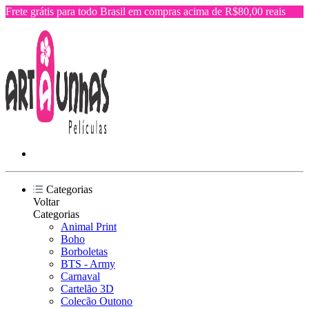
Frete grátis para todo Brasil em compras acima de R$80,00 reais
Categorias
Voltar
Categorias
Animal Print
Boho
Borboletas
BTS - Army
Carnaval
Cartelão 3D
Colecão Outono