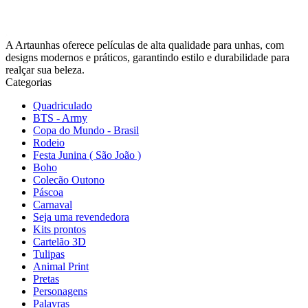
A Artaunhas oferece películas de alta qualidade para unhas, com
designs modernos e práticos, garantindo estilo e durabilidade para
realçar sua beleza.
Categorias
Quadriculado
BTS - Army
Copa do Mundo - Brasil
Rodeio
Festa Junina ( São João )
Boho
Colecão Outono
Páscoa
Carnaval
Seja uma revendedora
Kits prontos
Cartelão 3D
Tulipas
Animal Print
Pretas
Personagens
Palavras