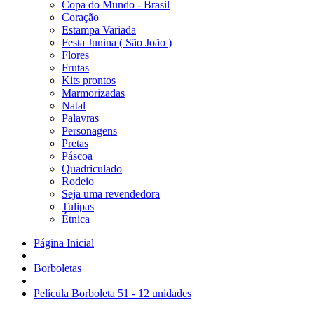
Copa do Mundo - Brasil
Coração
Estampa Variada
Festa Junina ( São João )
Flores
Frutas
Kits prontos
Marmorizadas
Natal
Palavras
Personagens
Pretas
Páscoa
Quadriculado
Rodeio
Seja uma revendedora
Tulipas
Étnica
Página Inicial
Borboletas
Película Borboleta 51 - 12 unidades