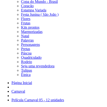
Copa do Mundo - Brasil
Coração
Estampa Variada
Festa Junina ( São João )
Flores
Frutas
Kits prontos
Marmorizadas
Natal
Palavras
Personagens
Pretas
Páscoa
Quadriculado
Rodeio
Seja uma revendedora
Tulipas
Étnica
Página Inicial
Carnaval
Película Carnaval 05 - 12 unidades