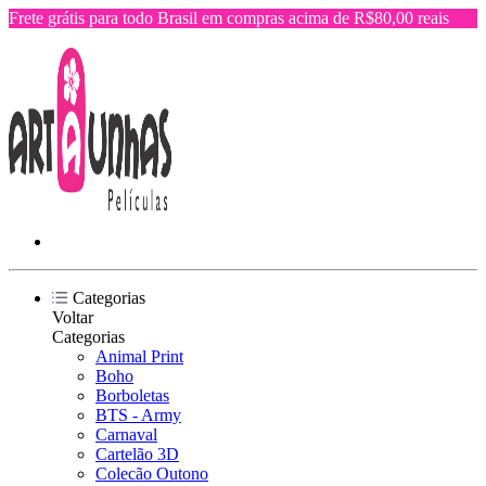
Frete grátis para todo Brasil em compras acima de R$80,00 reais
Categorias
Voltar
Categorias
Animal Print
Boho
Borboletas
BTS - Army
Carnaval
Cartelão 3D
Colecão Outono