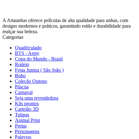
A Artaunhas oferece películas de alta qualidade para unhas, com
designs modernos e práticos, garantindo estilo e durabilidade para
realçar sua beleza.
Categorias
Quadriculado
BTS - Army
Copa do Mundo - Brasil
Rodeio
Festa Junina ( São João )
Boho
Colecão Outono
Páscoa
Carnaval
Seja uma revendedora
Kits prontos
Cartelão 3D
Tulipas
Animal Print
Pretas
Personagens
Palavras