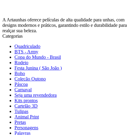
A Artaunhas oferece películas de alta qualidade para unhas, com
designs modernos e práticos, garantindo estilo e durabilidade para
realçar sua beleza.
Categorias
Quadriculado
BTS - Army
Copa do Mundo - Brasil
Rodeio
Festa Junina ( São João )
Boho
Colecão Outono
Páscoa
Carnaval
Seja uma revendedora
Kits prontos
Cartelão 3D
Tulipas
Animal Print
Pretas
Personagens
Palavras