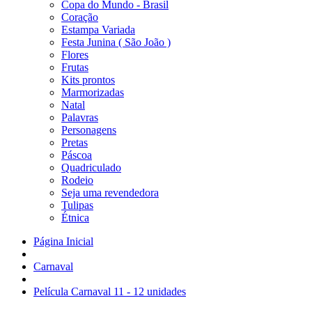
Copa do Mundo - Brasil
Coração
Estampa Variada
Festa Junina ( São João )
Flores
Frutas
Kits prontos
Marmorizadas
Natal
Palavras
Personagens
Pretas
Páscoa
Quadriculado
Rodeio
Seja uma revendedora
Tulipas
Étnica
Página Inicial
Carnaval
Película Carnaval 11 - 12 unidades