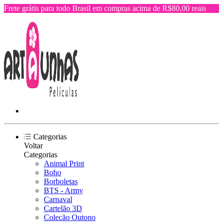
Frete grátis para todo Brasil em compras acima de R$80,00 reais
Categorias
Voltar
Categorias
Animal Print
Boho
Borboletas
BTS - Army
Carnaval
Cartelão 3D
Colecão Outono