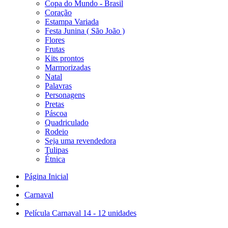
Copa do Mundo - Brasil
Coração
Estampa Variada
Festa Junina ( São João )
Flores
Frutas
Kits prontos
Marmorizadas
Natal
Palavras
Personagens
Pretas
Páscoa
Quadriculado
Rodeio
Seja uma revendedora
Tulipas
Étnica
Página Inicial
Carnaval
Película Carnaval 14 - 12 unidades