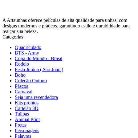
A Artaunhas oferece películas de alta qualidade para unhas, com
designs modernos e práticos, garantindo estilo e durabilidade para
realçar sua beleza.
Categorias
Quadriculado
BTS - Army
Copa do Mundo - Brasil
Rodeio
Festa Junina ( São João )
Boho
Colecão Outono
Páscoa
Carnaval
Seja uma revendedora
Kits prontos
Cartelão 3D
Tulipas
Animal Print
Pretas
Personagens
Palavras