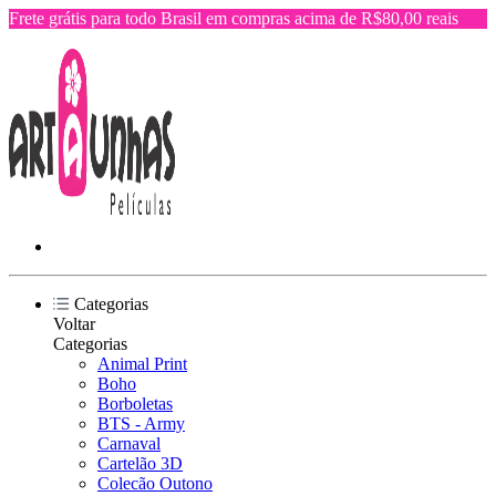
Frete grátis para todo Brasil em compras acima de R$80,00 reais
Categorias
Voltar
Categorias
Animal Print
Boho
Borboletas
BTS - Army
Carnaval
Cartelão 3D
Colecão Outono