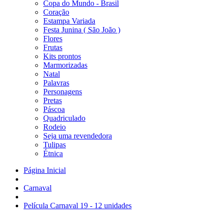
Copa do Mundo - Brasil
Coração
Estampa Variada
Festa Junina ( São João )
Flores
Frutas
Kits prontos
Marmorizadas
Natal
Palavras
Personagens
Pretas
Páscoa
Quadriculado
Rodeio
Seja uma revendedora
Tulipas
Étnica
Página Inicial
Carnaval
Película Carnaval 19 - 12 unidades