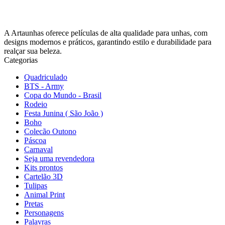
A Artaunhas oferece películas de alta qualidade para unhas, com
designs modernos e práticos, garantindo estilo e durabilidade para
realçar sua beleza.
Categorias
Quadriculado
BTS - Army
Copa do Mundo - Brasil
Rodeio
Festa Junina ( São João )
Boho
Colecão Outono
Páscoa
Carnaval
Seja uma revendedora
Kits prontos
Cartelão 3D
Tulipas
Animal Print
Pretas
Personagens
Palavras