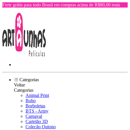
Frete grátis para todo Brasil em compras acima de R$80,00 reais
Categorias
Voltar
Categorias
Animal Print
Boho
Borboletas
BTS - Army
Carnaval
Cartelão 3D
Colecão Outono