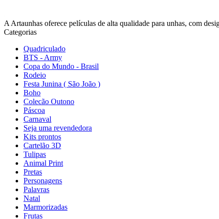
A Artaunhas oferece películas de alta qualidade para unhas, com design
Categorias
Quadriculado
BTS - Army
Copa do Mundo - Brasil
Rodeio
Festa Junina ( São João )
Boho
Colecão Outono
Páscoa
Carnaval
Seja uma revendedora
Kits prontos
Cartelão 3D
Tulipas
Animal Print
Pretas
Personagens
Palavras
Natal
Marmorizadas
Frutas