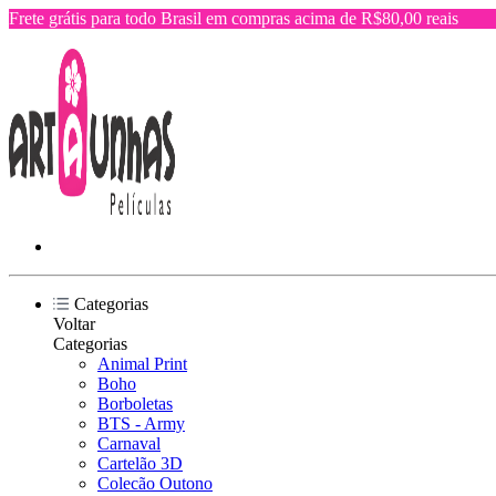
Frete grátis para todo Brasil em compras acima de R$80,00 reais
Categorias
Voltar
Categorias
Animal Print
Boho
Borboletas
BTS - Army
Carnaval
Cartelão 3D
Colecão Outono