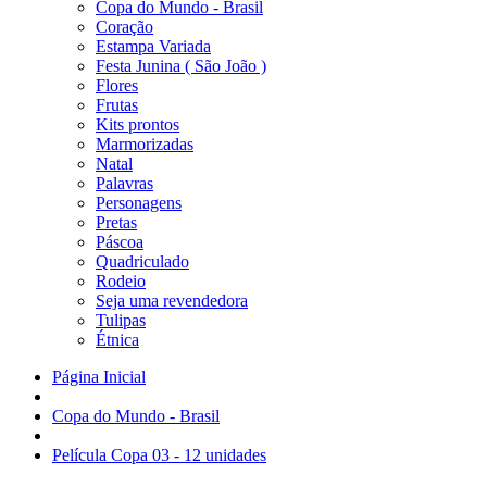
Copa do Mundo - Brasil
Coração
Estampa Variada
Festa Junina ( São João )
Flores
Frutas
Kits prontos
Marmorizadas
Natal
Palavras
Personagens
Pretas
Páscoa
Quadriculado
Rodeio
Seja uma revendedora
Tulipas
Étnica
Página Inicial
Copa do Mundo - Brasil
Película Copa 03 - 12 unidades