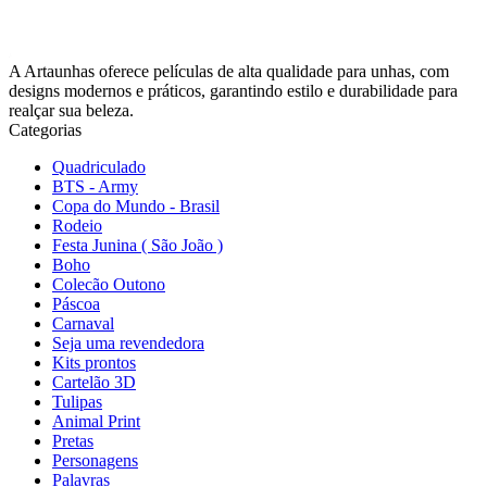
A Artaunhas oferece películas de alta qualidade para unhas, com
designs modernos e práticos, garantindo estilo e durabilidade para
realçar sua beleza.
Categorias
Quadriculado
BTS - Army
Copa do Mundo - Brasil
Rodeio
Festa Junina ( São João )
Boho
Colecão Outono
Páscoa
Carnaval
Seja uma revendedora
Kits prontos
Cartelão 3D
Tulipas
Animal Print
Pretas
Personagens
Palavras