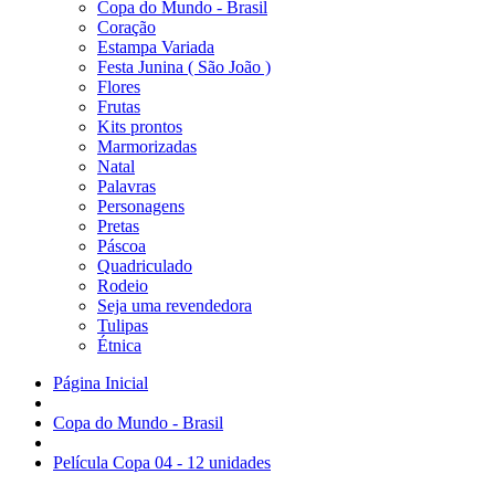
Copa do Mundo - Brasil
Coração
Estampa Variada
Festa Junina ( São João )
Flores
Frutas
Kits prontos
Marmorizadas
Natal
Palavras
Personagens
Pretas
Páscoa
Quadriculado
Rodeio
Seja uma revendedora
Tulipas
Étnica
Página Inicial
Copa do Mundo - Brasil
Película Copa 04 - 12 unidades