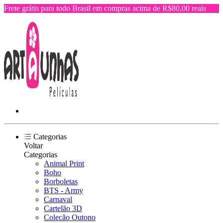
Frete grátis para todo Brasil em compras acima de R$80,00 reais
Categorias
Voltar
Categorias
Animal Print
Boho
Borboletas
BTS - Army
Carnaval
Cartelão 3D
Colecão Outono