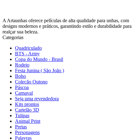
A Artaunhas oferece películas de alta qualidade para unhas, com
designs modernos e práticos, garantindo estilo e durabilidade para
realçar sua beleza.
Categorias
Quadriculado
BTS - Army
Copa do Mundo - Brasil
Rodeio
Festa Junina ( São João )
Boho
Colecão Outono
Páscoa
Carnaval
Seja uma revendedora
Kits prontos
Cartelão 3D
Tulipas
Animal Print
Pretas
Personagens
Palavras