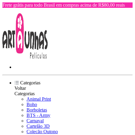
Frete grátis para todo Brasil em compras acima de R$80,00 reais
Categorias
Voltar
Categorias
Animal Print
Boho
Borboletas
BTS - Army
Carnaval
Cartelão 3D
Colecão Outono