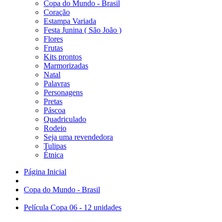
Copa do Mundo - Brasil
Coração
Estampa Variada
Festa Junina ( São João )
Flores
Frutas
Kits prontos
Marmorizadas
Natal
Palavras
Personagens
Pretas
Páscoa
Quadriculado
Rodeio
Seja uma revendedora
Tulipas
Étnica
Página Inicial
Copa do Mundo - Brasil
Película Copa 06 - 12 unidades