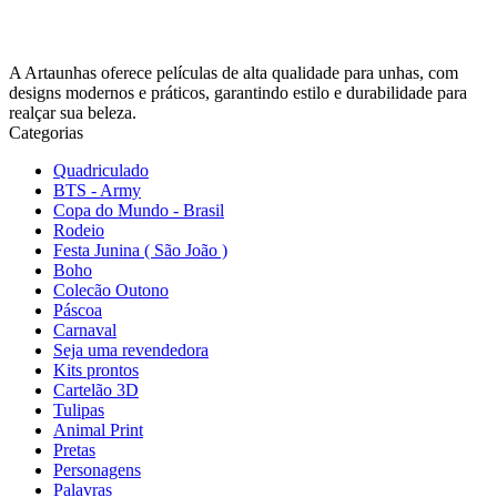
A Artaunhas oferece películas de alta qualidade para unhas, com
designs modernos e práticos, garantindo estilo e durabilidade para
realçar sua beleza.
Categorias
Quadriculado
BTS - Army
Copa do Mundo - Brasil
Rodeio
Festa Junina ( São João )
Boho
Colecão Outono
Páscoa
Carnaval
Seja uma revendedora
Kits prontos
Cartelão 3D
Tulipas
Animal Print
Pretas
Personagens
Palavras