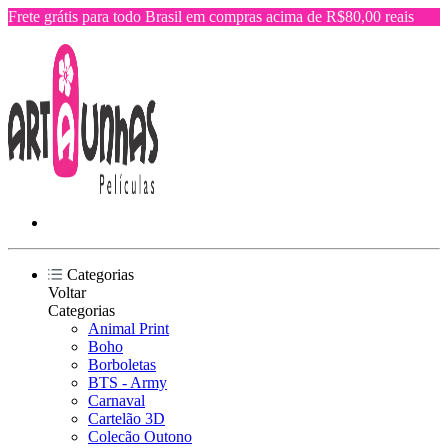
Frete grátis para todo Brasil em compras acima de R$80,00 reais
Categorias
Voltar
Categorias
Animal Print
Boho
Borboletas
BTS - Army
Carnaval
Cartelão 3D
Colecão Outono