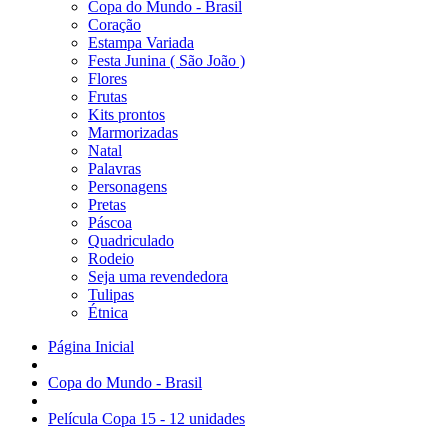
Copa do Mundo - Brasil
Coração
Estampa Variada
Festa Junina ( São João )
Flores
Frutas
Kits prontos
Marmorizadas
Natal
Palavras
Personagens
Pretas
Páscoa
Quadriculado
Rodeio
Seja uma revendedora
Tulipas
Étnica
Página Inicial
Copa do Mundo - Brasil
Película Copa 15 - 12 unidades