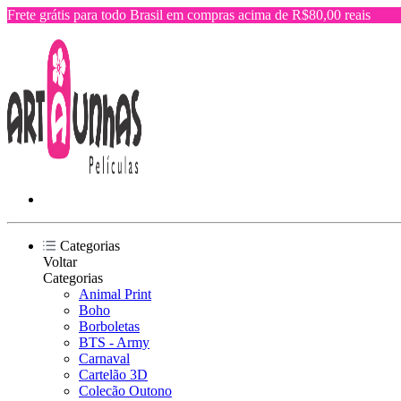
Frete grátis para todo Brasil em compras acima de R$80,00 reais
Categorias
Voltar
Categorias
Animal Print
Boho
Borboletas
BTS - Army
Carnaval
Cartelão 3D
Colecão Outono