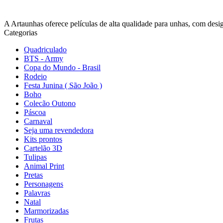
A Artaunhas oferece películas de alta qualidade para unhas, com design
Categorias
Quadriculado
BTS - Army
Copa do Mundo - Brasil
Rodeio
Festa Junina ( São João )
Boho
Colecão Outono
Páscoa
Carnaval
Seja uma revendedora
Kits prontos
Cartelão 3D
Tulipas
Animal Print
Pretas
Personagens
Palavras
Natal
Marmorizadas
Frutas