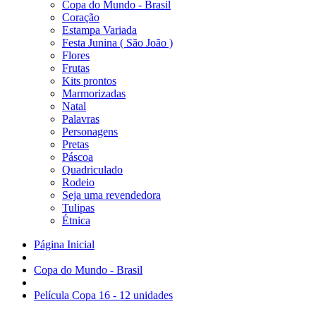
Copa do Mundo - Brasil
Coração
Estampa Variada
Festa Junina ( São João )
Flores
Frutas
Kits prontos
Marmorizadas
Natal
Palavras
Personagens
Pretas
Páscoa
Quadriculado
Rodeio
Seja uma revendedora
Tulipas
Étnica
Página Inicial
Copa do Mundo - Brasil
Película Copa 16 - 12 unidades