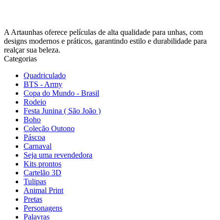
A Artaunhas oferece películas de alta qualidade para unhas, com
designs modernos e práticos, garantindo estilo e durabilidade para
realçar sua beleza.
Categorias
Quadriculado
BTS - Army
Copa do Mundo - Brasil
Rodeio
Festa Junina ( São João )
Boho
Colecão Outono
Páscoa
Carnaval
Seja uma revendedora
Kits prontos
Cartelão 3D
Tulipas
Animal Print
Pretas
Personagens
Palavras