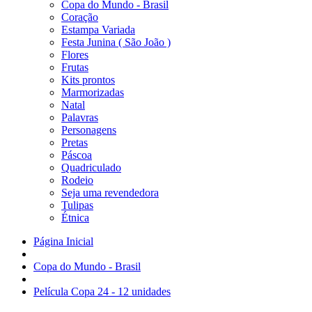
Copa do Mundo - Brasil
Coração
Estampa Variada
Festa Junina ( São João )
Flores
Frutas
Kits prontos
Marmorizadas
Natal
Palavras
Personagens
Pretas
Páscoa
Quadriculado
Rodeio
Seja uma revendedora
Tulipas
Étnica
Página Inicial
Copa do Mundo - Brasil
Película Copa 24 - 12 unidades