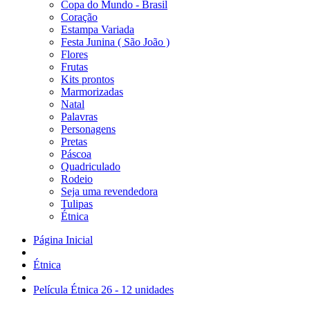
Copa do Mundo - Brasil
Coração
Estampa Variada
Festa Junina ( São João )
Flores
Frutas
Kits prontos
Marmorizadas
Natal
Palavras
Personagens
Pretas
Páscoa
Quadriculado
Rodeio
Seja uma revendedora
Tulipas
Étnica
Página Inicial
Étnica
Película Étnica 26 - 12 unidades