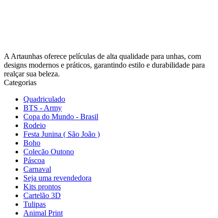
A Artaunhas oferece películas de alta qualidade para unhas, com
designs modernos e práticos, garantindo estilo e durabilidade para
realçar sua beleza.
Categorias
Quadriculado
BTS - Army
Copa do Mundo - Brasil
Rodeio
Festa Junina ( São João )
Boho
Colecão Outono
Páscoa
Carnaval
Seja uma revendedora
Kits prontos
Cartelão 3D
Tulipas
Animal Print