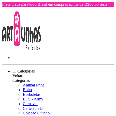
Frete grátis para todo Brasil em compras acima de R$80,00 reais
Categorias
Voltar
Categorias
Animal Print
Boho
Borboletas
BTS - Army
Carnaval
Cartelão 3D
Colecão Outono