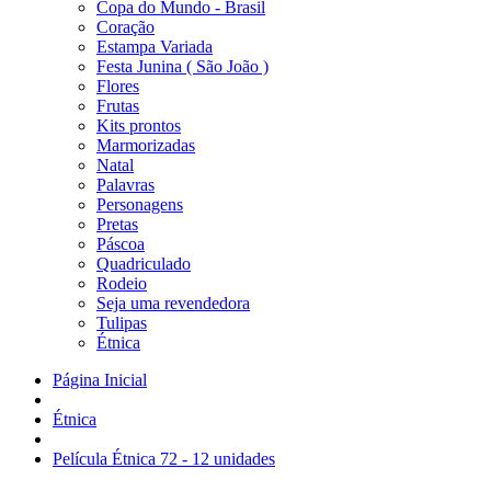
Copa do Mundo - Brasil
Coração
Estampa Variada
Festa Junina ( São João )
Flores
Frutas
Kits prontos
Marmorizadas
Natal
Palavras
Personagens
Pretas
Páscoa
Quadriculado
Rodeio
Seja uma revendedora
Tulipas
Étnica
Página Inicial
Étnica
Película Étnica 72 - 12 unidades