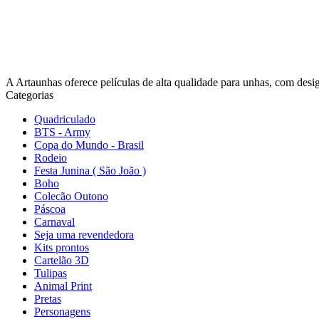
A Artaunhas oferece películas de alta qualidade para unhas, com design
Categorias
Quadriculado
BTS - Army
Copa do Mundo - Brasil
Rodeio
Festa Junina ( São João )
Boho
Colecão Outono
Páscoa
Carnaval
Seja uma revendedora
Kits prontos
Cartelão 3D
Tulipas
Animal Print
Pretas
Personagens