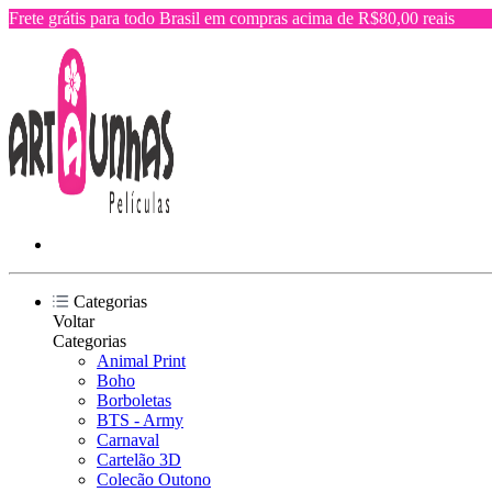
Frete grátis para todo Brasil em compras acima de R$80,00 reais
Categorias
Voltar
Categorias
Animal Print
Boho
Borboletas
BTS - Army
Carnaval
Cartelão 3D
Colecão Outono