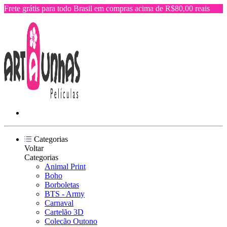
Frete grátis para todo Brasil em compras acima de R$80,00 reais
Categorias
Voltar
Categorias
Animal Print
Boho
Borboletas
BTS - Army
Carnaval
Cartelão 3D
Colecão Outono