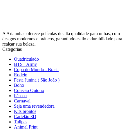
A Artaunhas oferece películas de alta qualidade para unhas, com
designs modernos e práticos, garantindo estilo e durabilidade para
realçar sua beleza.
Categorias
Quadriculado
BTS - Army
Copa do Mundo - Brasil
Rodeio
Festa Junina ( São João )
Boho
Colecão Outono
Páscoa
Carnaval
Seja uma revendedora
Kits prontos
Cartelão 3D
Tulipas
Animal Print