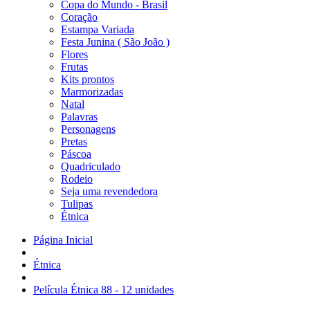
Copa do Mundo - Brasil
Coração
Estampa Variada
Festa Junina ( São João )
Flores
Frutas
Kits prontos
Marmorizadas
Natal
Palavras
Personagens
Pretas
Páscoa
Quadriculado
Rodeio
Seja uma revendedora
Tulipas
Étnica
Página Inicial
Étnica
Película Étnica 88 - 12 unidades