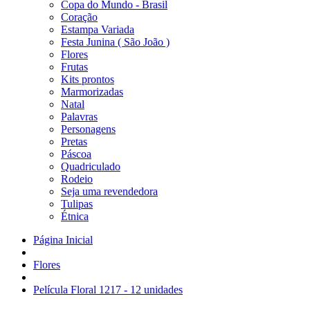
Copa do Mundo - Brasil
Coração
Estampa Variada
Festa Junina ( São João )
Flores
Frutas
Kits prontos
Marmorizadas
Natal
Palavras
Personagens
Pretas
Páscoa
Quadriculado
Rodeio
Seja uma revendedora
Tulipas
Étnica
Página Inicial
Flores
Película Floral 1217 - 12 unidades