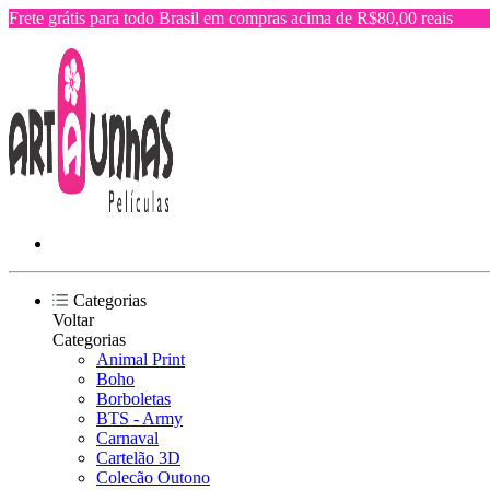
Frete grátis para todo Brasil em compras acima de R$80,00 reais
Categorias
Voltar
Categorias
Animal Print
Boho
Borboletas
BTS - Army
Carnaval
Cartelão 3D
Colecão Outono