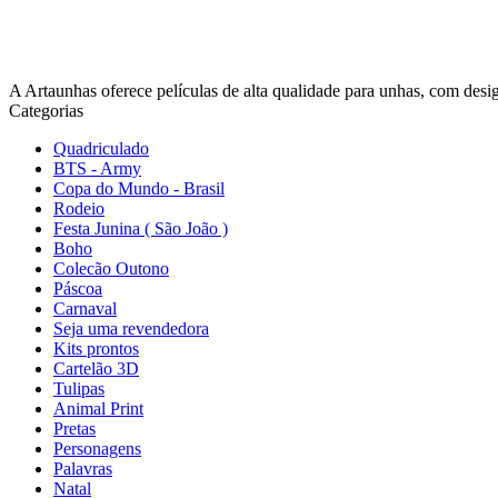
A Artaunhas oferece películas de alta qualidade para unhas, com design
Categorias
Quadriculado
BTS - Army
Copa do Mundo - Brasil
Rodeio
Festa Junina ( São João )
Boho
Colecão Outono
Páscoa
Carnaval
Seja uma revendedora
Kits prontos
Cartelão 3D
Tulipas
Animal Print
Pretas
Personagens
Palavras
Natal