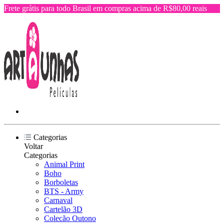
Frete grátis para todo Brasil em compras acima de R$80,00 reais
Categorias
Voltar
Categorias
Animal Print
Boho
Borboletas
BTS - Army
Carnaval
Cartelão 3D
Colecão Outono