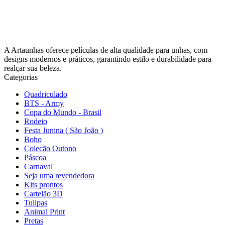
A Artaunhas oferece películas de alta qualidade para unhas, com
designs modernos e práticos, garantindo estilo e durabilidade para
realçar sua beleza.
Categorias
Quadriculado
BTS - Army
Copa do Mundo - Brasil
Rodeio
Festa Junina ( São João )
Boho
Colecão Outono
Páscoa
Carnaval
Seja uma revendedora
Kits prontos
Cartelão 3D
Tulipas
Animal Print
Pretas