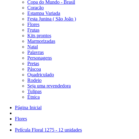
Copa do Mundo - Brasil
Coração
Estampa Variada
Festa Junina ( São João )
Flores
Frutas
Kits prontos
Marmorizadas
Natal
Palavras
Personagens
Pretas
Páscoa
Quadriculado
Rodeio
Seja uma revendedora
Tulipas
Étnica
Página Inicial
Flores
Película Floral 1275 - 12 unidades