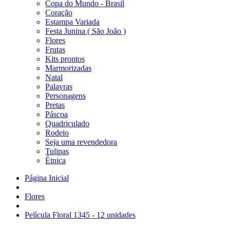
Copa do Mundo - Brasil
Coração
Estampa Variada
Festa Junina ( São João )
Flores
Frutas
Kits prontos
Marmorizadas
Natal
Palavras
Personagens
Pretas
Páscoa
Quadriculado
Rodeio
Seja uma revendedora
Tulipas
Étnica
Página Inicial
Flores
Película Floral 1345 - 12 unidades