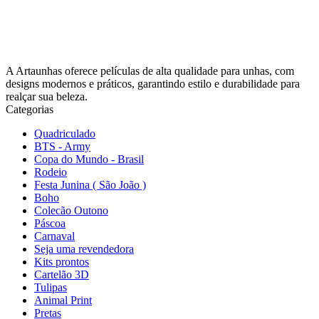
A Artaunhas oferece películas de alta qualidade para unhas, com
designs modernos e práticos, garantindo estilo e durabilidade para
realçar sua beleza.
Categorias
Quadriculado
BTS - Army
Copa do Mundo - Brasil
Rodeio
Festa Junina ( São João )
Boho
Colecão Outono
Páscoa
Carnaval
Seja uma revendedora
Kits prontos
Cartelão 3D
Tulipas
Animal Print
Pretas