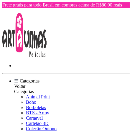
Frete grátis para todo Brasil em compras acima de R$80,00 reais
Categorias
Voltar
Categorias
Animal Print
Boho
Borboletas
BTS - Army
Carnaval
Cartelão 3D
Colecão Outono